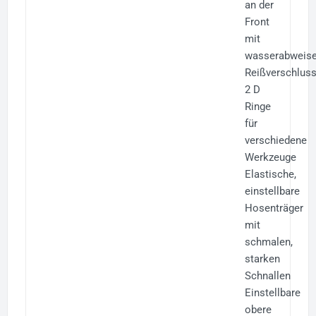
an der
Front
mit
wasserabweis
Reißverschlus
2 D
Ringe
für
verschiedene
Werkzeuge
Elastische,
einstellbare
Hosenträger
mit
schmalen,
starken
Schnallen
Einstellbare
obere