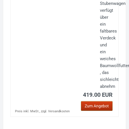
Stubenwagen
verfügt
über
ein
faltbares
Verdeck
und
ein
weiches
Baumwollfutte
, das
sichleicht
abnehm
419.00 EUR
Zum Angebot
Preis inkl. MwSt., zzgl. Versandkosten