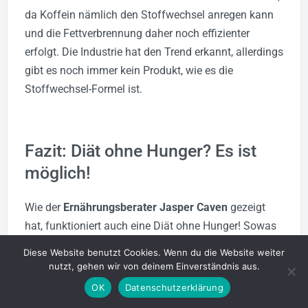
da Koffein nämlich den Stoffwechsel anregen kann
und die Fettverbrennung daher noch effizienter
erfolgt. Die Industrie hat den Trend erkannt, allerdings
gibt es noch immer kein Produkt, wie es die
Stoffwechsel-Formel ist.
Fazit: Diät ohne Hunger? Es ist
möglich!
Wie der
Ernährungsberater Jasper Caven
gezeigt
hat, funktioniert auch eine Diät ohne Hunger! Sowas
gibt es wirklich. Insbesondere nach einer
Diese Website benutzt Cookies. Wenn du die Website weiter
Schwangerschaft scheint, dass die ideale
nutzt, gehen wir von deinem Einverständnis aus.
Möglichkeit zu sein. So kann sich voll und ganz auch
OK
Datenschutzerklärung
auf den Nachwuchs konzentriert werden.