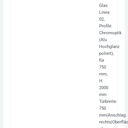
Glas
Linea
02,
Profile
Chromoptik
(Alu
Hochglanz
poliert),
für
750
mm,
H:
2000
mm
Türbreite:
750
mm|Anschlag:
rechts|Oberflä