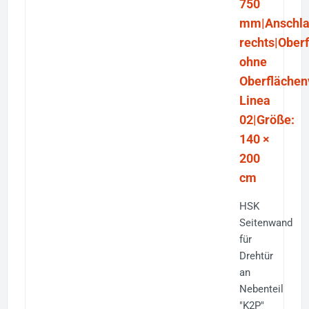
750
mm|Anschla
rechts|Ober
ohne
Oberflächen
Linea
02|Größe:
140 ×
200
cm
HSK
Seitenwand
für
Drehtür
an
Nebenteil
"K2P"