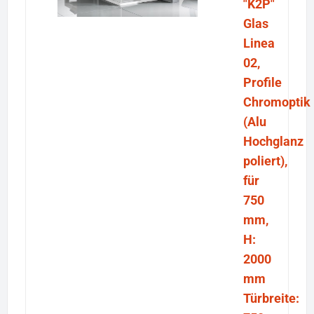
"K2P"
Glas
Linea
02,
Profile
Chromoptik
(Alu
Hochglanz
poliert),
für
750
mm,
H:
2000
mm
Türbreite: